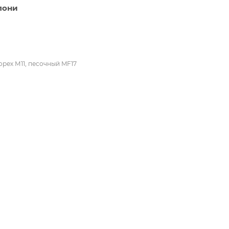
лони
орех М11, песочный MF17