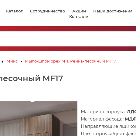
Каталог
Сотрудничество
Акции
Наши достижения
Контакты
Микс
Мыло-шпон орех М11, Рейка-песочный MF17
-песочный MF17
Материал корпуса:
ЛД
Материал фасада:
МД
Направляющие ящико
Цвет корпуса/цвет фас