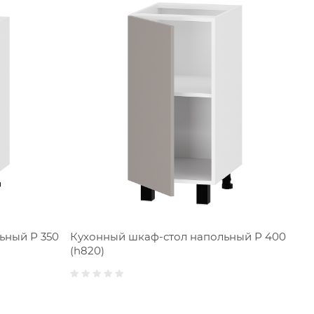
ьный Р 350
Кухонный шкаф-стол напольный Р 400
Кух
(h820)
400
ящ