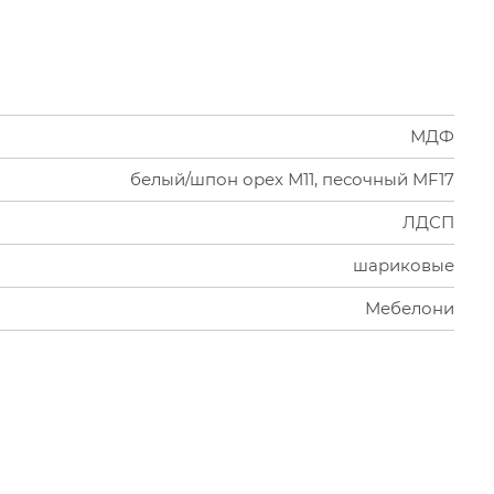
МДФ
белый/шпон орех М11, песочный MF17
ЛДСП
шариковые
Мебелони