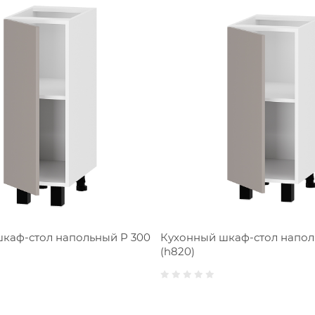
каф-стол напольный Р 300
Кухонный шкаф-стол напол
(h820)