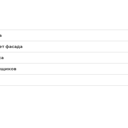
а
ет фасада
са
ящиков