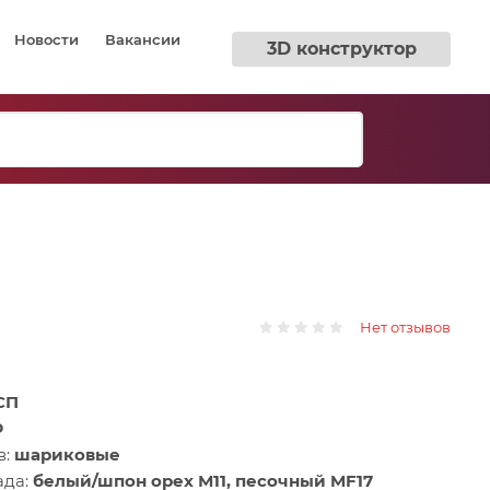
Новости
Вакансии
3D конструктор
Нет отзывов
СП
Ф
в:
шариковые
ада:
белый/шпон орех М11, песочный MF17