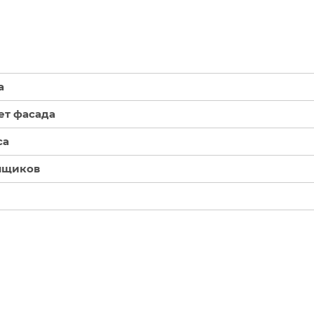
а
ет фасада
са
ящиков