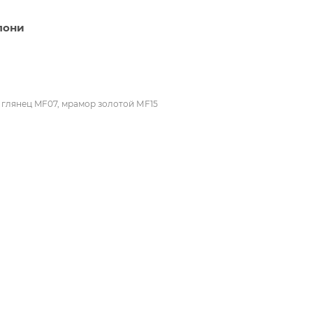
лони
 глянец MF07, мрамор золотой МF15