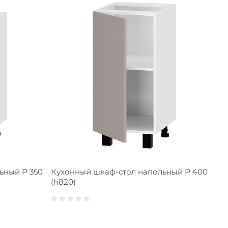
ьный Р 350
Кухонный шкаф-стол напольный Р 400
Кух
(h820)
400
ящ