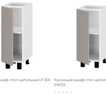
каф-стол напольный Р 300
Кухонный шкаф-стол напол
(h820)