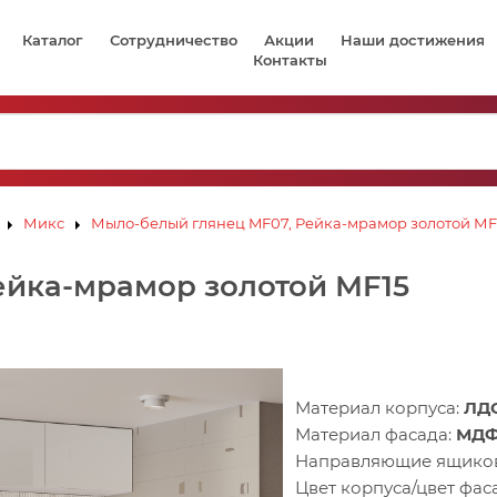
Каталог
Сотрудничество
Акции
Наши достижения
Контакты
Микс
Мыло-белый глянец MF07, Рейка-мрамор золотой МF
ейка-мрамор золотой МF15
Материал корпуса:
ЛД
Материал фасада:
МД
Направляющие ящико
Цвет корпуса/цвет фас