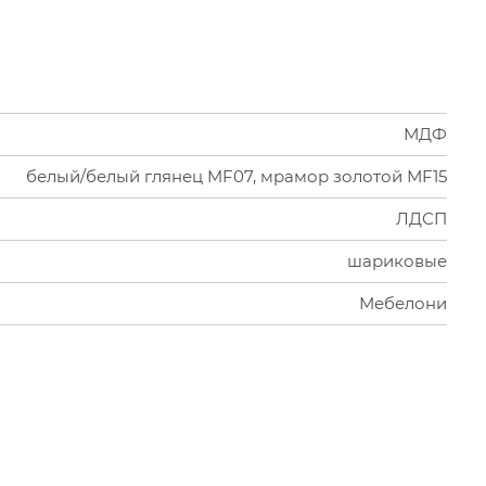
МДФ
белый/белый глянец MF07, мрамор золотой МF15
ЛДСП
шариковые
Мебелони