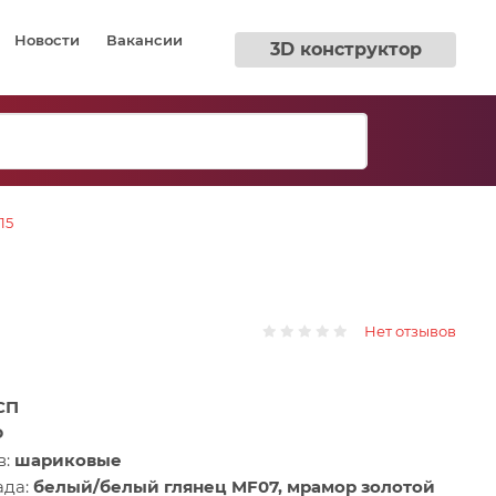
Новости
Вакансии
3D конструктор
15
Нет отзывов
СП
Ф
в:
шариковые
ада:
белый/белый глянец MF07, мрамор золотой