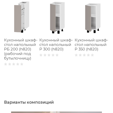
Кухонный шкаф-
Кухонный шкаф-
Кухонный шкаф-
К
стол напольный
стол напольный
стол напольный
с
РБ 200 (h820)
Р 300 (h820)
Р 350 (h820)
Р
(рабочий под
бутылочницу)
Варианты композиций