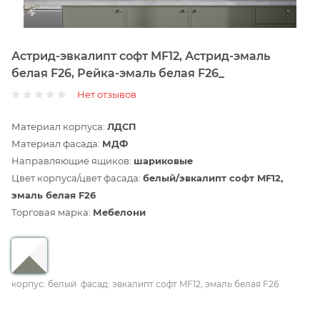
Астрид-эвкалипт софт MF12, Астрид-эмаль
белая F26, Рейка-эмаль белая F26_
Нет отзывов
Материал корпуса:
ЛДСП
Материал фасада:
МДФ
Направляющие ящиков:
шариковые
Цвет корпуса/цвет фасада:
белый/эвкалипт софт MF12,
эмаль белая F26
Торговая марка:
Мебелони
корпус: белый
фасад: эвкалипт софт MF12, эмаль белая F26