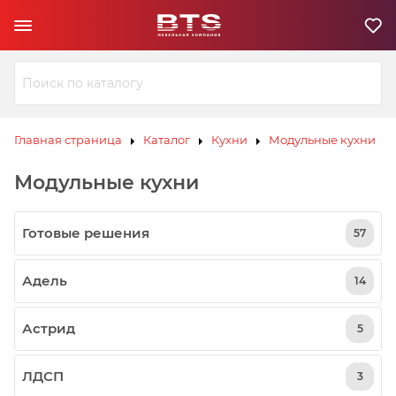
Ю
З
И
Л
В
К
С
ЗИВ
ЗИВ
К
Э
Ю
Ю
Л
Л
К
К
Главная страница
Каталог
Кухни
Модульные кухни
С
С
К
К
Э
Э
Модульные кухни
В
И
З
Готовые решения
57
Ю
Л
К
Э
С
К
Адель
14
Астрид
5
ЛДСП
3