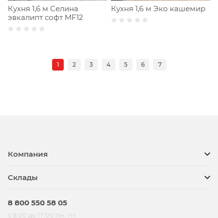
Кухня 1,6 м Селина
Кухня 1,6 м Эко кашемир
эвкалипт софт MF12
1
2
3
4
5
6
7
Компания
Склады
8 800 550 58 05
с 8:00 до 17:00 пн.-пт.