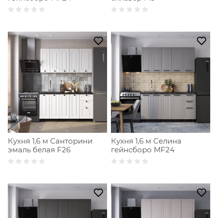
Кухня 1,6 м Санторини
Кухня 1,6 м Селина
эмаль белая F26
гейнсборо MF24