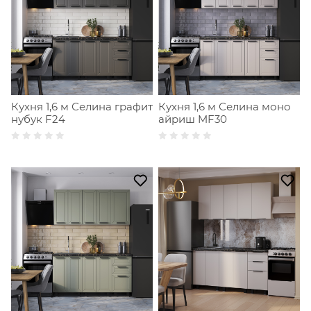
Кухня 1,6 м Селина графит
Кухня 1,6 м Селина моно
нубук F24
айриш MF30