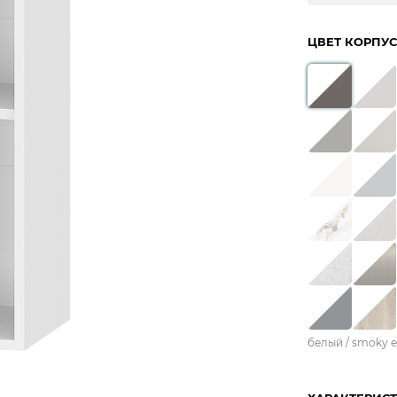
ЦВЕТ КОРПУС
белый / smoky e