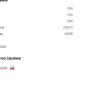
ТИКИ
350
720
300
уса
ЛДСП
да
МДФ
тики
 ПО СБОРКЕ
укцию