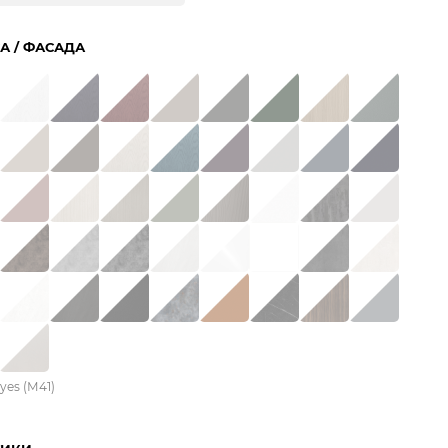
А / ФАСАДА
yes (М41)