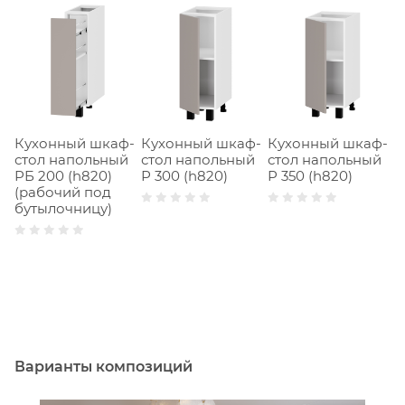
Кухонный шкаф-
Кухонный шкаф-
Кухонный шкаф-
К
стол напольный
стол напольный
стол напольный
с
РБ 200 (h820)
Р 300 (h820)
Р 350 (h820)
Р
(рабочий под
бутылочницу)
Варианты композиций