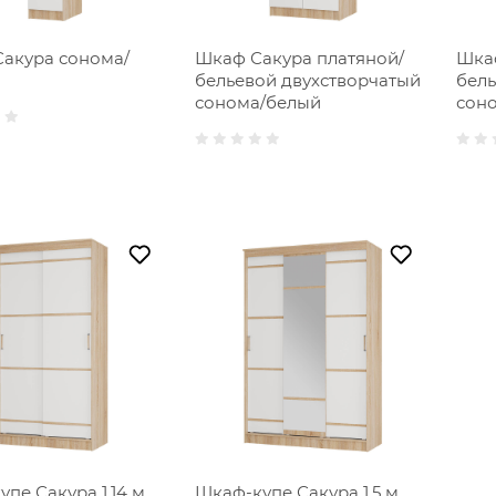
Сакура сонома/
Шкаф Сакура платяной/
Шкаф
бельевой двухстворчатый
бель
сонома/белый
соно
пе Сакура 1,14 м
Шкаф-купе Сакура 1,5 м