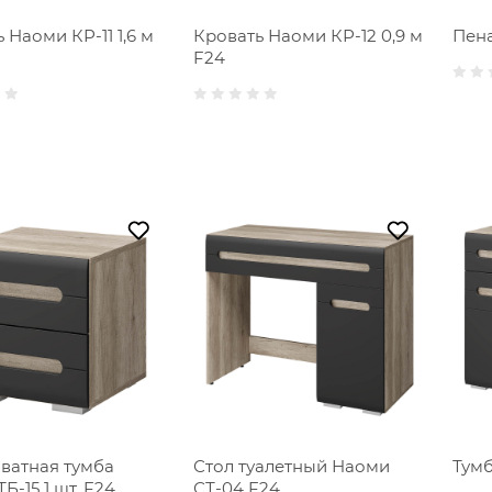
 Наоми КР-11 1,6 м
Кровать Наоми КР-12 0,9 м
Пена
F24
ватная тумба
Стол туалетный Наоми
Тумб
Б-15 1 шт. F24
СТ-04 F24