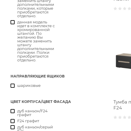
заменить штангу
дополнительными
полками, которые
приобретаются
отдельно.
данная модель
идет в комплекте с
хромированной
штангой. По
желанию Вы
можете заменить
штангу
дополнительными
полками. Полки
приобретаются
отдельно.
НАПРАВЛЯЮЩИЕ ЯЩИКОВ
шариковые
Тумба 
ЦВЕТ КОРПУСА/ЦВЕТ ФАСАДА
F24
дуб каньон/F24
графит
F24 графит
дуб каньон/серый
F24