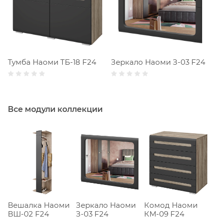
Тумба Наоми ТБ-18 F24
Зеркало Наоми З-03 F24
Все модули коллекции
Вешалка Наоми
Зеркало Наоми
Комод Наоми
К
ВШ-02 F24
З-03 F24
КМ-09 F24
К