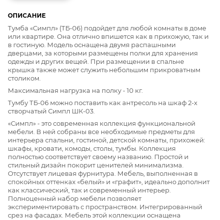
ОПИСАНИЕ
Тумба «Симпл» (ТБ-06) подойдет для любой комнаты в доме
или квартире. Она отлично впишется как в прихожую, так и
в гостиную. Модель оснащена двумя распашными
дверцами, за которыми размещены полки для хранения
одежды и других вещей. При размещении в спальне
крышка также может служить небольшим прикроватным
столиком.
Максимальная нагрузка на полку - 10 кг.
Тумбу ТБ-06 можно поставить как антресоль на шкаф 2-х
створчатый Симпл ШК-03.
«Симпл» - это современная коллекция функциональной
мебели. В ней собраны все необходимые предметы для
интерьера спальни, гостиной, детской комнаты, прихожей:
шкафы, кровати, комоды, столы, тумбы. Коллекция
полностью соответствует своему названию. Простой и
стильный дизайн покорит ценителей минимализма.
Отсутствует лицевая фурнитура. Мебель, выполненная в
спокойных оттенках «белый» и «графит», идеально дополнит
как классический, так и современный интерьер.
Полноценный набор мебели позволяет
экспериментировать с пространством. Интегрированный
срез на фасадах. Мебель этой коллекции оснащена