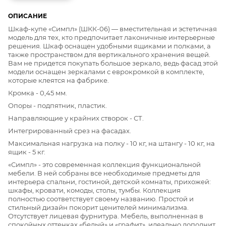
ОПИСАНИЕ
Шкаф-купе «Симпл» (ШКК-06) — вместительная и эстетичная
модель для тех, кто предпочитает лаконичные интерьерные
решения. Шкаф оснащен удобными ящиками и полками, а
также пространством для вертикального хранения вещей.
Вам не придется покупать большое зеркало, ведь фасад этой
модели оснащен зеркалами с еврокромкой в комплекте,
которые клеятся на фабрике.
Кромка - 0,45 мм.
Опоры - подпятник, пластик.
Направляющие у крайних створок - СТ.
Интегрированный срез на фасадах.
Максимальная нагрузка на полку - 10 кг, на штангу - 10 кг, на
ящик - 5 кг.
«Симпл» - это современная коллекция функциональной
мебели. В ней собраны все необходимые предметы для
интерьера спальни, гостиной, детской комнаты, прихожей:
шкафы, кровати, комоды, столы, тумбы. Коллекция
полностью соответствует своему названию. Простой и
стильный дизайн покорит ценителей минимализма.
Отсутствует лицевая фурнитура. Мебель, выполненная в
спокойных оттенках «белый» и «графит», идеально дополнит