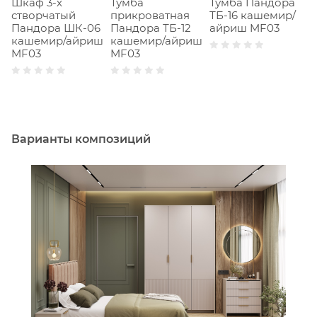
Шкаф 3-х
Тумба
Тумба Пандора
Т
створчатый
прикроватная
ТБ-16 кашемир/
Т
Пандора ШК-06
Пандора ТБ-12
айриш MF03
а
кашемир/айриш
кашемир/айриш
MF03
MF03
Варианты композиций