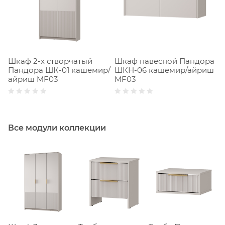
Шкаф 2-х створчатый
Шкаф навесной Пандора
Пандора ШК-01 кашемир/
ШКН-06 кашемир/айриш
айриш MF03
MF03
Все модули коллекции