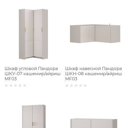
Шкаф угловой Пандора
Шкаф навесной Пандора
ШКУ-07 кашемир/айриш
ШКН-08 кашемир/айриш
MF03
MF03