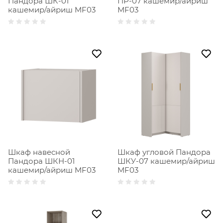
Пандора ШК-01
ПР-07 кашемир/айриш
кашемир/айриш MF03
MF03
Шкаф навесной
Шкаф угловой Пандора
Пандора ШКН-01
ШКУ-07 кашемир/айриш
кашемир/айриш MF03
MF03