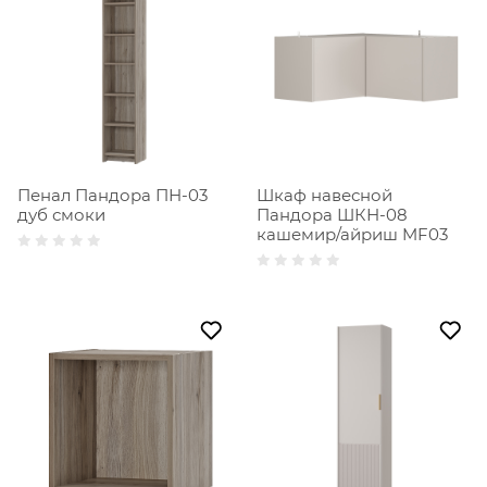
Пенал Пандора ПН-03
Шкаф навесной
дуб смоки
Пандора ШКН-08
кашемир/айриш MF03