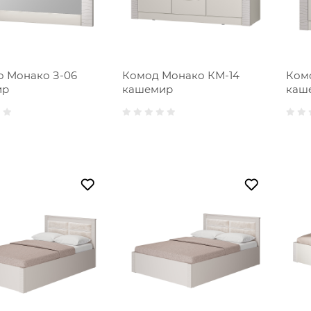
о Монако З-06
Комод Монако КМ-14
Ком
ир
кашемир
каш