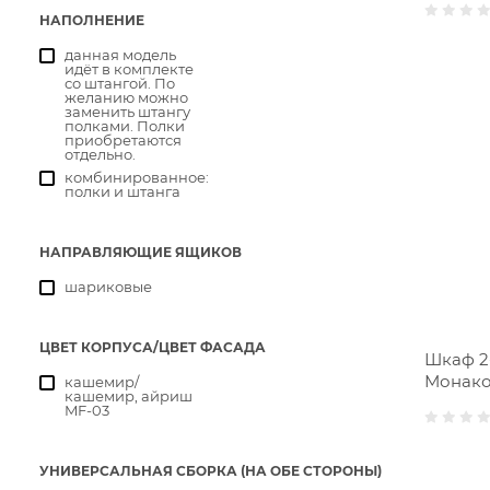
НАПОЛНЕНИЕ
данная модель
идёт в комплекте
со штангой. По
желанию можно
заменить штангу
полками. Полки
приобретаются
отдельно.
комбинированное:
полки и штанга
НАПРАВЛЯЮЩИЕ ЯЩИКОВ
шариковые
ЦВЕТ КОРПУСА/ЦВЕТ ФАСАДА
Шкаф 2
Монако
кашемир/
кашемир, айриш
MF-03
УНИВЕРСАЛЬНАЯ СБОРКА (НА ОБЕ СТОРОНЫ)