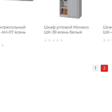
нтресольный
Шкаф угловой Монако
Шка
 АН-07 ясень
ШК-39 ясень белый
ШК-
1
2