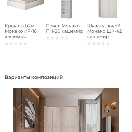
Кровать 1,6 м
Пенал Монако
Шкаф угловой
Ш
Монако КР-16
ПН-20 кашемир
Монако ШК-42
с
кашемир
кашемир
М
к
Варианты композиций