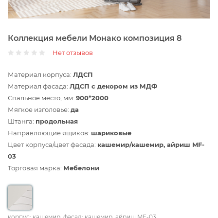
Коллекция мебели Монако композиция 8
Нет отзывов
Материал корпуса:
ЛДСП
Материал фасада:
ЛДСП с декором из МДФ
Спальное место, мм:
900*2000
Мягкое изголовье:
да
Штанга:
продольная
Направляющие ящиков:
шариковые
Цвет корпуса/цвет фасада:
кашемир/кашемир, айриш MF-
03
Торговая марка:
Мебелони
корпус: кашемир
фасад: кашемир, айриш MF-03