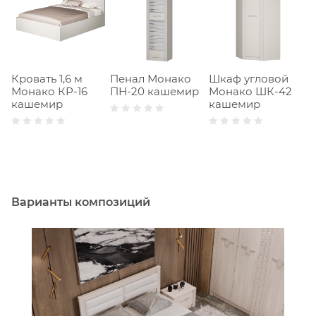
Кровать 1,6 м
Пенал Монако
Шкаф угловой
Ш
Монако КР-16
ПН-20 кашемир
Монако ШК-42
с
кашемир
кашемир
М
к
Варианты композиций