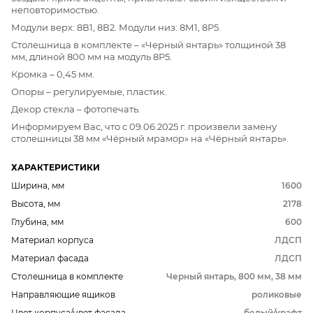
неповторимостью.
Модули верх: 8В1, 8В2. Модули низ: 8М1, 8Р5.
Столешница в комплекте – «Черный янтарь» толщиной 38
мм, длиной 800 мм на модуль 8Р5.
Кромка – 0,45 мм.
Опоры – регулируемые, пластик.
Декор стекла – фотопечать.
Информируем Вас, что с 09.06.2025 г. произвели замену
столешницы 38 мм «Чёрный мрамор» на «Чёрный янтарь».
ХАРАКТЕРИСТИКИ
Ширина, мм
1600
Высота, мм
2178
Глубина, мм
600
Материал корпуса
ЛДСП
Материал фасада
ЛДСП
Столешница в комплекте
Черный янтарь, 800 мм, 38 мм
Направляющие ящиков
роликовые
Цвет корпуса/цвет фасада
белый/крафт