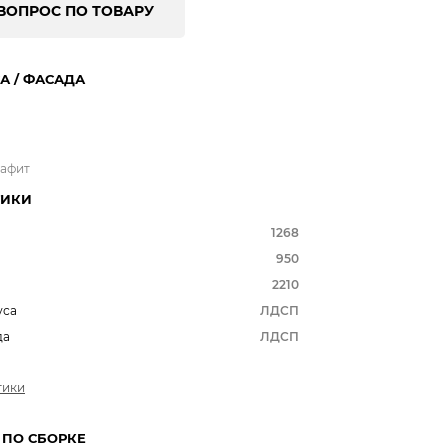
ВОПРОС ПО ТОВАРУ
А / ФАСАДА
рафит
ТИКИ
1268
950
2210
уса
ЛДСП
да
ЛДСП
тики
 ПО СБОРКЕ