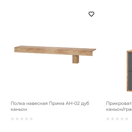
Полка навесная Прима АН-02 дуб
Прикроватн
каньон
каньон/гр