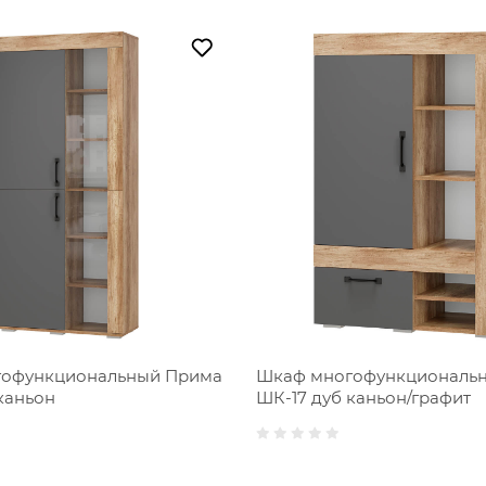
офункциональный Прима
Шкаф многофункциональ
каньон
ШК-17 дуб каньон/графит