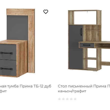
ая тумба Прима ТБ-12 дуб
Стол письменный Прима П
афит
каньон/графит