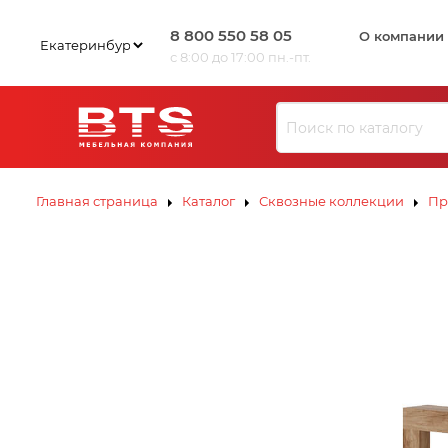
8 800 550 58 05
О компании
с 8:00 до 17:00 пн.-пт.
Ю
З
И
Л
В
К
С
ЗИВ
ЗИВ
К
Э
Ю
Ю
Л
Л
К
К
С
С
К
К
Э
Э
Главная страница
Каталог
Сквозные коллекции
Пр
В
И
З
Ю
Л
К
Э
С
К