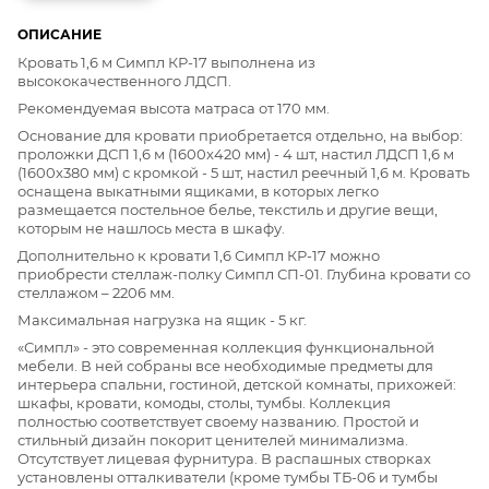
ОПИСАНИЕ
Кровать 1,6 м Симпл КР-17 выполнена из
высококачественного ЛДСП.
Рекомендуемая высота матраса от 170 мм.
Основание для кровати приобретается отдельно, на выбор:
проложки ДСП 1,6 м (1600x420 мм) - 4 шт, настил ЛДСП 1,6 м
(1600x380 мм) с кромкой - 5 шт, настил реечный 1,6 м. Кровать
оснащена выкатными ящиками, в которых легко
размещается постельное белье, текстиль и другие вещи,
которым не нашлось места в шкафу.
Дополнительно к кровати 1,6 Симпл КР-17 можно
приобрести стеллаж-полку Симпл СП-01. Глубина кровати со
стеллажом – 2206 мм.
Максимальная нагрузка на ящик - 5 кг.
«Симпл» - это современная коллекция функциональной
мебели. В ней собраны все необходимые предметы для
интерьера спальни, гостиной, детской комнаты, прихожей:
шкафы, кровати, комоды, столы, тумбы. Коллекция
полностью соответствует своему названию. Простой и
стильный дизайн покорит ценителей минимализма.
Отсутствует лицевая фурнитура. В распашных створках
установлены отталкиватели (кроме тумбы ТБ-06 и тумбы