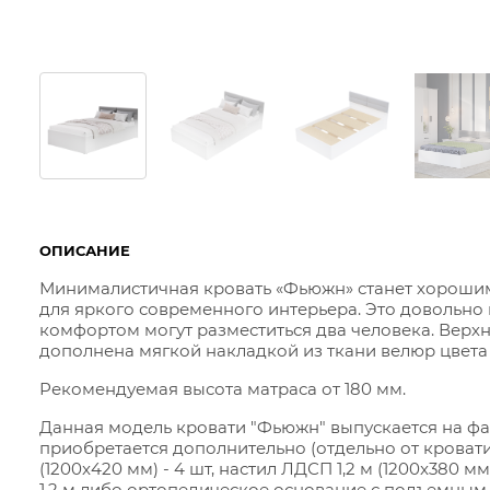
ОПИСАНИЕ
Минималистичная кровать «Фьюжн» станет хорошим
для яркого современного интерьера. Это довольно 
комфортом могут разместиться два человека. Верхн
дополнена мягкой накладкой из ткани велюр цвета 
Рекомендуемая высота матраса от 180 мм.
Данная модель кровати "Фьюжн" выпускается на ф
приобретается дополнительно (отдельно от кровати
(1200x420 мм) - 4 шт, настил ЛДСП 1,2 м (1200x380 м
1,2 м либо ортопедическое основание с подъемным 