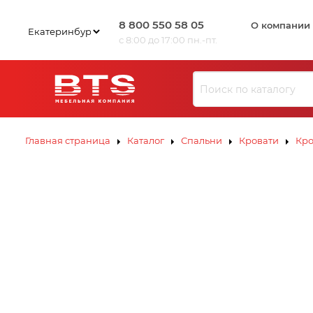
8 800 550 58 05
О компании
с 8:00 до 17:00 пн.-пт.
Ю
З
И
Л
В
К
С
ЗИВ
ЗИВ
К
Э
Ю
Ю
Л
Л
К
К
С
С
К
К
Э
Э
Главная страница
Каталог
Спальни
Кровати
Кро
В
И
З
Ю
Л
К
Э
С
К