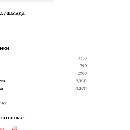
А / ФАСАДА
ТИКИ
1350
790
2060
уса
ЛДСП
да
ЛДСП
тики
 ПО СБОРКЕ
укцию