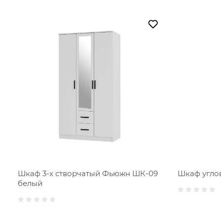
Шкаф 3-х створчатый Фьюжн ШК-09
Шкаф угло
белый