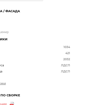
А / ФАСАДА
шемир
ТИКИ
1034
421
2032
уса
ЛДСП
да
ЛДСП
тики
 ПО СБОРКЕ
укцию