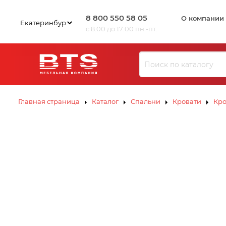
8 800 550 58 05
О компании
с 8:00 до 17:00 пн.-пт.
Ю
З
И
Л
В
К
С
ЗИВ
ЗИВ
К
Э
Ю
Ю
Л
Л
К
К
С
С
К
К
Э
Э
Главная страница
Каталог
Спальни
Кровати
Кро
В
И
З
Ю
Л
К
Э
С
К