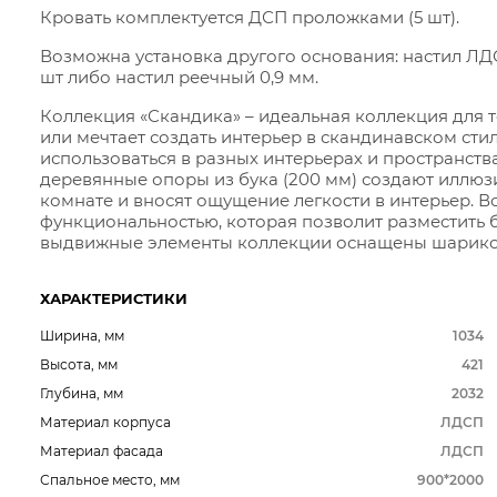
Кровать комплектуется ДСП проложками (5 шт).
Возможна установка другого основания: настил ЛДСП
шт либо настил реечный 0,9 мм.
Коллекция «Скандика» – идеальная коллекция для т
или мечтает создать интерьер в скандинавском ст
использоваться в разных интерьерах и пространст
деревянные опоры из бука (200 мм) создают иллюз
комнате и вносят ощущение легкости в интерьер. В
функциональностью, которая позволит разместить 
выдвижные элементы коллекции оснащены шарик
ХАРАКТЕРИСТИКИ
Ширина, мм
1034
Высота, мм
421
Глубина, мм
2032
Материал корпуса
ЛДСП
Материал фасада
ЛДСП
Спальное место, мм
900*2000