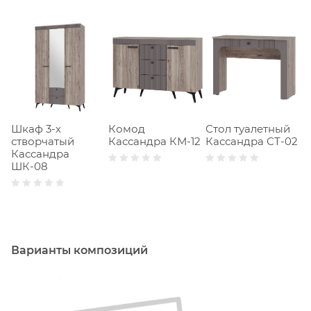
Шкаф 3-х
Комод
Стол туалетный
Т
створчатый
Кассандра КМ-12
Кассандра СТ-02
п
Кассандра
К
ШК-08
Варианты композиций