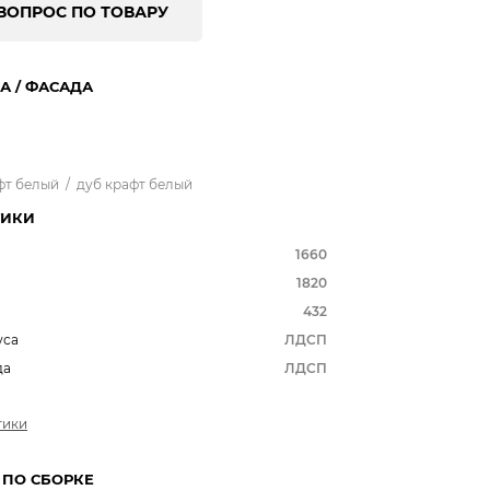
ВОПРОС ПО ТОВАРУ
А / ФАСАДА
афт белый
/
дуб крафт белый
ТИКИ
1660
1820
432
уса
ЛДСП
да
ЛДСП
тики
 ПО СБОРКЕ