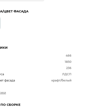
А/ЦВЕТ ФАСАДА
ТИКИ
466
1850
236
уса
ЛДСП
вет фасада
крафт/белый
тики
 ПО СБОРКЕ