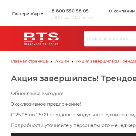
8 800 550 58 05
О компании
с 8:00 до 17:00 пн.-пт.
Ю
З
И
Л
В
К
С
ЗИВ
ЗИВ
К
Э
Ю
Ю
Л
Л
К
К
С
С
К
К
Э
Э
Главная страница
Акции
Акция завершилась! Трендов
В
И
Акция завершилась! Трендов
З
Ю
Л
К
Э
С
К
Обновляйся выгодно!
Эксклюзивное предложение!
С 25.08 по 25.09 трендовые модульные кухни со ски
Подробности уточняйте у персонального менеджер