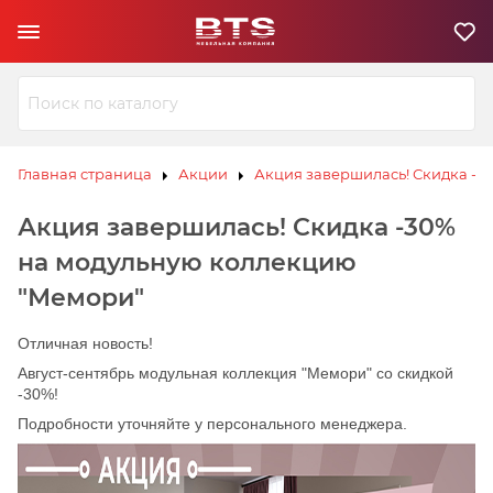
Ю
З
И
Л
В
К
С
ЗИВ
ЗИВ
К
Э
Ю
Ю
Л
Л
К
К
Главная страница
Акции
Акция завершилась! Скидка -3
С
С
К
К
Э
Э
Акция завершилась! Скидка -30%
на модульную коллекцию
В
И
З
Ю
"Мемори"
Л
К
Э
С
К
Отличная новость!
Август-сентябрь модульная коллекция "Мемори" со скидкой
-30%!
Подробности уточняйте у персонального менеджера.