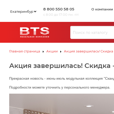
8 800 550 58 05
О компании
с 8:00 до 17:00 пн.-пт.
Ю
З
И
Л
В
К
С
ЗИВ
ЗИВ
К
Э
Ю
Ю
Л
Л
К
К
С
С
К
К
Э
Э
Главная страница
Акции
Акция завершилась! Скидка
В
И
Акция завершилась! Скидка 
З
Ю
Л
К
Э
С
К
Прекрасная новость - июнь-июль модульная коллекция "Сканд
Подробности можете уточнить у персонального менеджера.