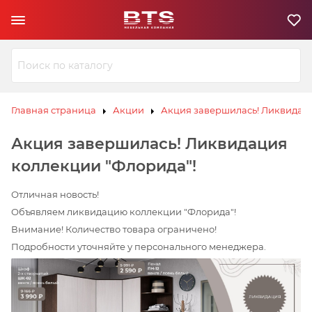
Ю
З
И
Л
В
К
С
ЗИВ
ЗИВ
К
Э
Ю
Ю
Л
Л
К
К
Главная страница
Акции
Акция завершилась! Ликвидаци
С
С
К
К
Э
Э
Акция завершилась! Ликвидация
коллекции "Флорида"!
В
И
З
Ю
Л
Отличная новость!
К
Э
С
К
Объявляем ликвидацию коллекции "Флорида"!
Внимание! Количество товара ограничено!
Подробности уточняйте у персонального менеджера.