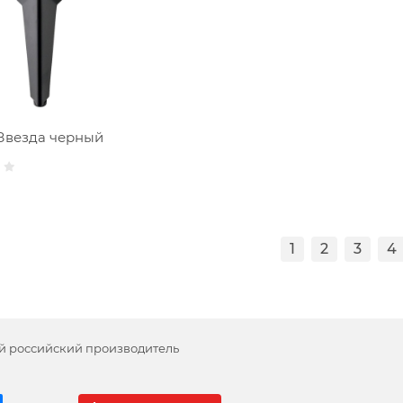
Звезда черный
1
2
3
4
й российский производитель