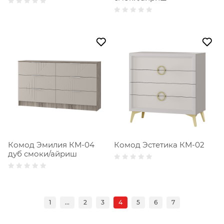
Комод Эмилия КМ-04
Комод Эстетика КМ-02
дуб смоки/айриш
1
...
2
3
4
5
6
7