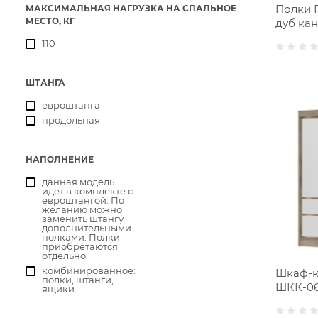
Полки 
МАКСИМАЛЬНАЯ НАГРУЗКА НА СПАЛЬНОЕ
МЕСТО, КГ
дуб ка
110
ШТАНГА
евроштанга
продольная
НАПОЛНЕНИЕ
данная модель
идет в комплекте с
евроштангой. По
желанию можно
заменить штангу
дополнительными
полками. Полки
приобретаются
отдельно.
комбинированное:
Шкаф-к
полки, штанги,
ШКК-0
ящики