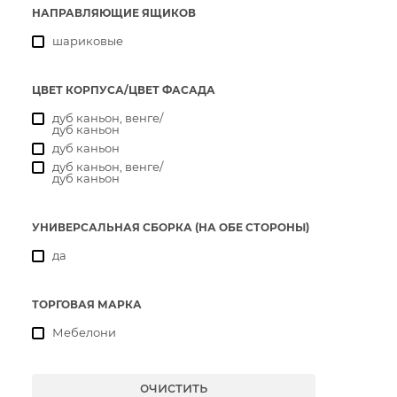
НАПРАВЛЯЮЩИЕ ЯЩИКОВ
шариковые
ЦВЕТ КОРПУСА/ЦВЕТ ФАСАДА
дуб каньон, венге/
дуб каньон
дуб каньон
дуб каньон, венге/
дуб каньон
УНИВЕРСАЛЬНАЯ СБОРКА (НА ОБЕ СТОРОНЫ)
да
ТОРГОВАЯ МАРКА
Мебелони
очистить