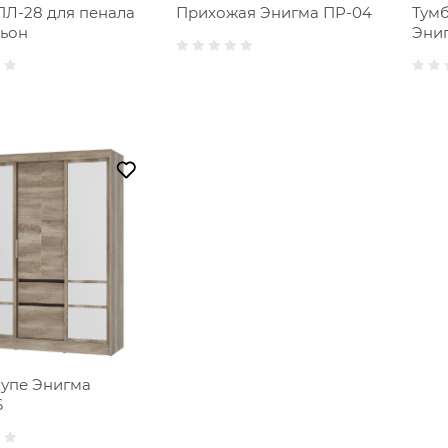
ПЛ-28 для пенала
Прихожая Энигма ПР-04
Тум
ньон
Эниг
упе Энигма
6