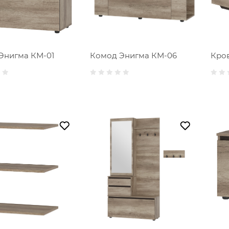
Энигма КМ-01
Комод Энигма КМ-06
Кров