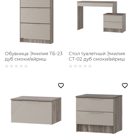
Обувница Эмилия ТБ-23
Стол туалетный Эмилия
дуб смоки/айриш
СТ-02 дуб смоки/айриш