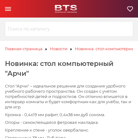
Ю
З
И
Л
В
К
С
ЗИВ
ЗИВ
К
Э
Ю
Ю
Л
Л
К
К
Главная страница
Новости
Новинка: стол компьютерный
С
С
К
К
Э
Э
Новинка: стол компьютерный
"Арчи"
В
И
З
Ю
Л
Стол "Арчи" – идеальное решение для создания удобного
К
Э
С
К
учебного рабочего пространства. Он создан с учётом
потребностей детей и подростков. Он отлично впишется в
интерьер комнаты и будет комфортным как для учёбы, так и
для игр.
Кромка - 0,4х19 мм рафит, 0,4х38 мм дуб сонома.
Опоры - самоклеящаяся фетровая накладка.
Крепление к стене - уголок овербаланс.
Столешница 38 мм- Дуб Кера.