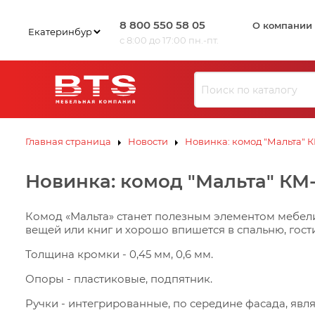
8 800 550 58 05
О компании
с 8:00 до 17:00 пн.-пт.
Ю
З
И
Л
В
К
С
ЗИВ
ЗИВ
К
Э
Ю
Ю
Л
Л
К
К
С
С
К
К
Э
Э
Главная страница
Новости
Новинка: комод "Мальта" 
В
И
Новинка: комод "Мальта" КМ-
З
Ю
Л
К
Э
С
К
Комод «Мальта» станет полезным элементом мебели
вещей или книг и хорошо впишется в спальню, гост
Толщина кромки - 0,45 мм, 0,6 мм.
Опоры - пластиковые, подпятник.
Ручки - интегрированные, по середине фасада, явл