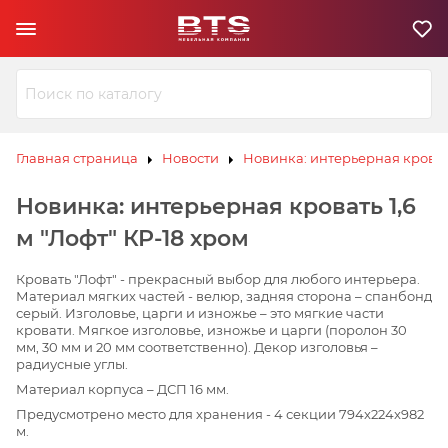
Ю
З
И
Л
В
К
С
ЗИВ
ЗИВ
К
Э
Ю
Ю
Л
Л
К
К
Главная страница
Новости
Новинка: интерьерная кровать
С
С
К
К
Э
Э
Новинка: интерьерная кровать 1,6
м "Лофт" КР-18 хром
В
И
З
Ю
Л
Кровать "Лофт" - прекрасный выбор для любого интерьера.
К
Э
С
К
Материал мягких частей - велюр, задняя сторона – спанбонд
серый. Изголовье, царги и изножье – это мягкие части
кровати. Мягкое изголовье, изножье и царги (поролон 30
мм, 30 мм и 20 мм соответственно). Декор изголовья –
радиусные углы.
Материал корпуса – ДСП 16 мм.
Предусмотрено место для хранения - 4 секции 794x224x982
м.