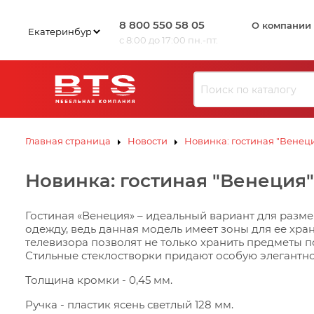
8 800 550 58 05
О компании
с 8:00 до 17:00 пн.-пт.
Ю
З
И
Л
В
К
С
ЗИВ
ЗИВ
К
Э
Ю
Ю
Л
Л
К
К
С
С
К
К
Э
Э
Главная страница
Новости
Новинка: гостиная "Венец
В
И
Новинка: гостиная "Венеция
З
Ю
Л
К
Э
С
К
Гостиная «Венеция» – идеальный вариант для разм
одежду, ведь данная модель имеет зоны для ее хра
телевизора позволят не только хранить предметы п
Стильные стеклостворки придают особую элегантно
Толщина кромки - 0,45 мм.
Ручка - пластик ясень светлый 128 мм.