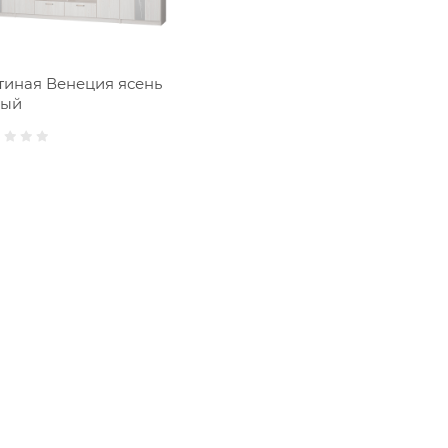
тиная Венеция ясень
лый