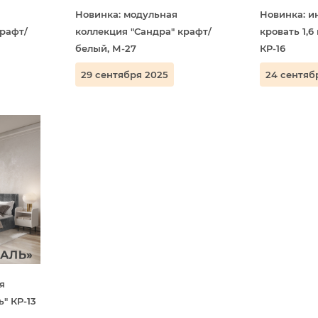
Новинка: модульная
Новинка: и
крафт/
коллекция "Сандра" крафт/
кровать 1,6
белый, М-27
КР-16
29 сентября 2025
24 сентяб
я
ь" КР-13